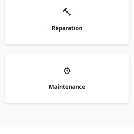
🔨
Réparation
⚙️
Maintenance