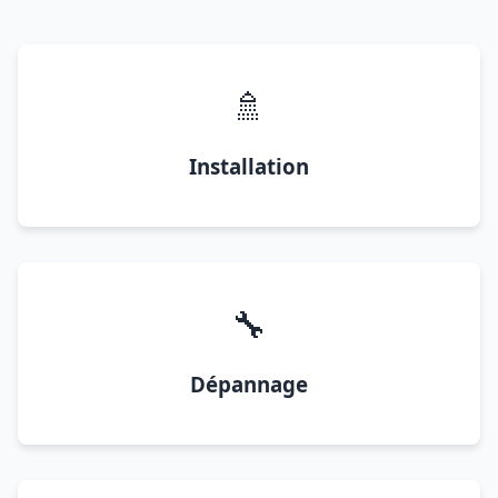
🚿
Installation
🔧
Dépannage