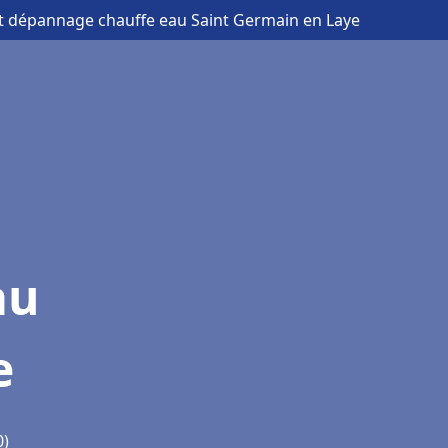
 et dépannage chauffe eau Saint Germain en Laye
au
e
0)