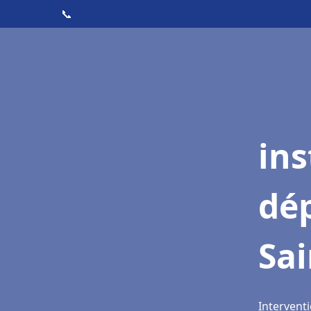
📞
ins
dé
Sa
Intervent