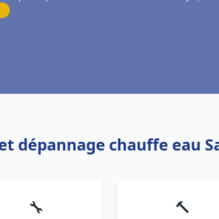
n et dépannage chauffe eau 
🔧
🔨