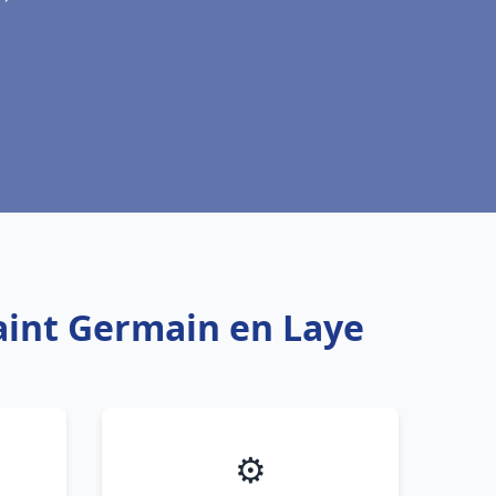
Saint Germain en Laye
⚙️