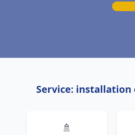
Service: installatio
🚿