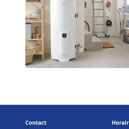
Contact
Horair