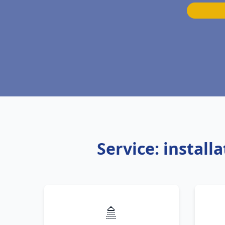
Service: instal
🚿