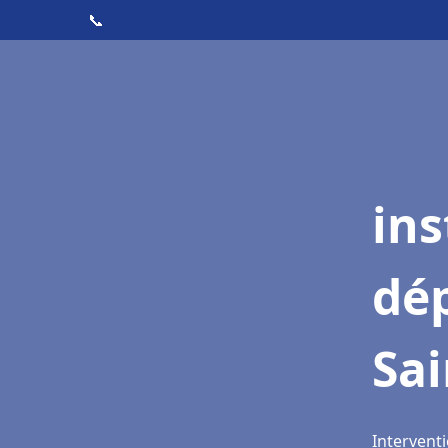
📞
ins
dé
Sai
Interventi