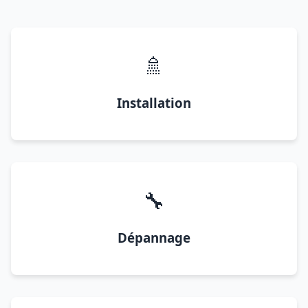
🚿
Installation
🔧
Dépannage