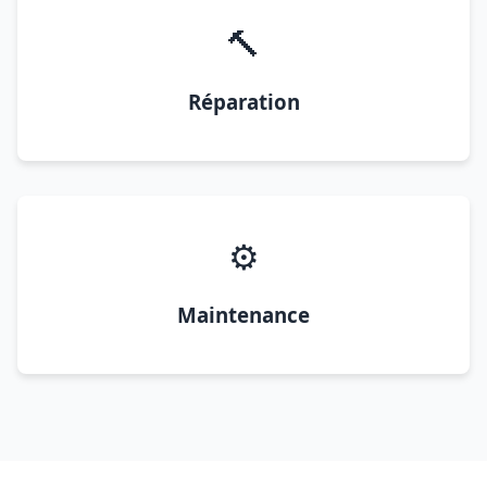
🔨
Réparation
⚙️
Maintenance