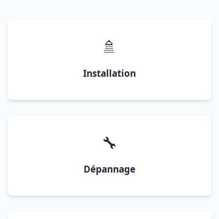
🚿
Installation
🔧
Dépannage