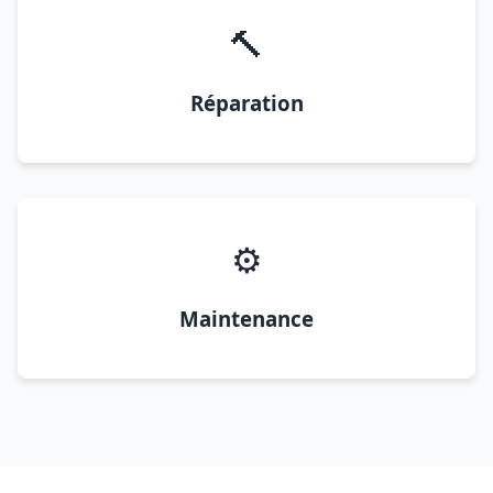
🔨
Réparation
⚙️
Maintenance