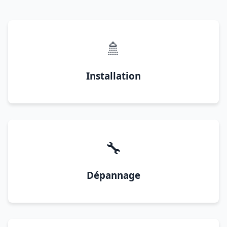
🚿
Installation
🔧
Dépannage