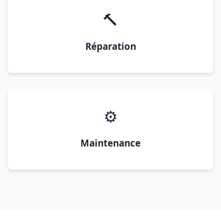
🔨
Réparation
⚙️
Maintenance