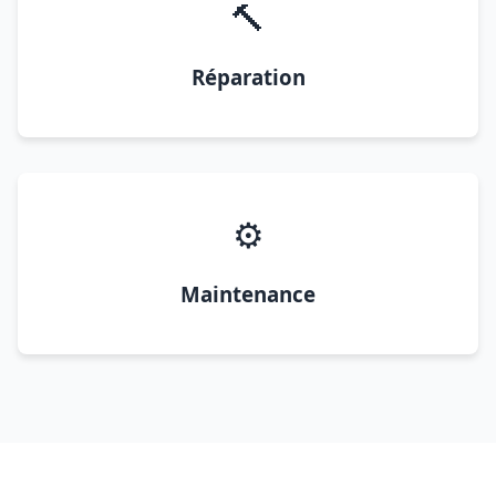
🔨
Réparation
⚙️
Maintenance