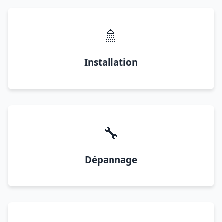
🚿
Installation
🔧
Dépannage