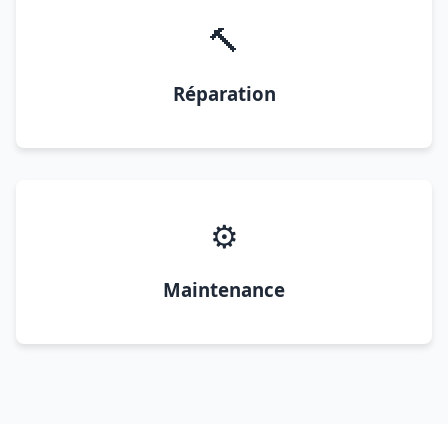
🔨
Réparation
⚙️
Maintenance