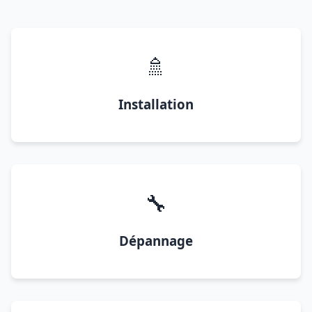
🚿
Installation
🔧
Dépannage