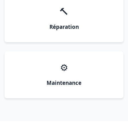
🔨
Réparation
⚙️
Maintenance