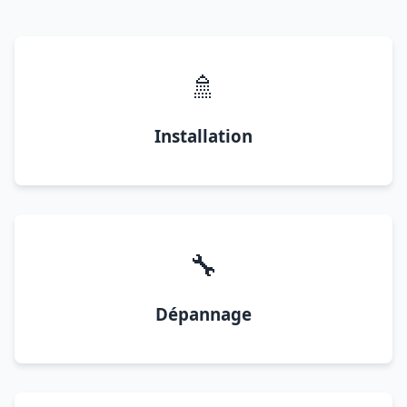
🚿
Installation
🔧
Dépannage