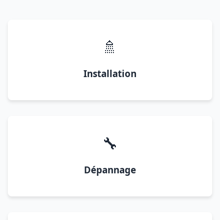
🚿
Installation
🔧
Dépannage