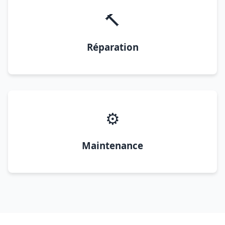
🔨
Réparation
⚙️
Maintenance