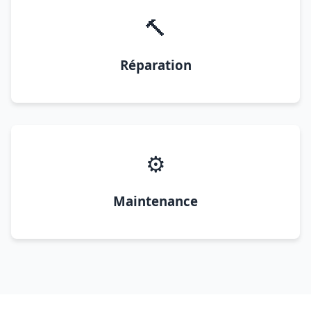
🔨
Réparation
⚙️
Maintenance