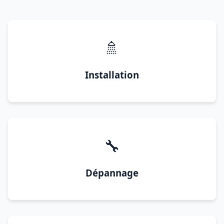
🚿
Installation
🔧
Dépannage