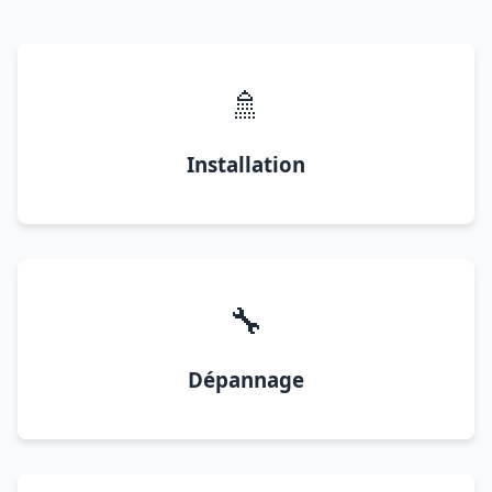
🚿
Installation
🔧
Dépannage