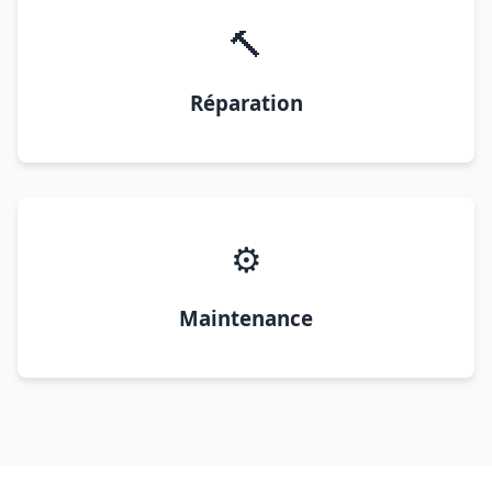
🔨
Réparation
⚙️
Maintenance