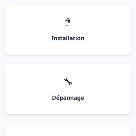
🚿
Installation
🔧
Dépannage