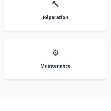
🔨
Réparation
⚙️
Maintenance