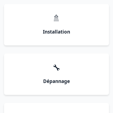
🚿
Installation
🔧
Dépannage