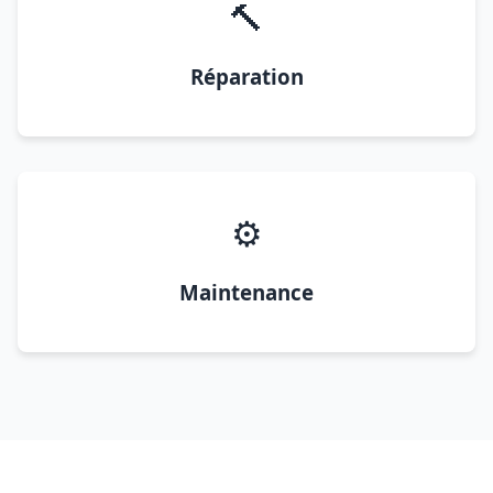
🔨
Réparation
⚙️
Maintenance