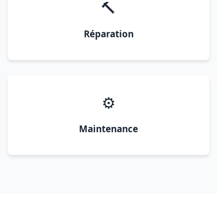
🔨
Réparation
⚙️
Maintenance