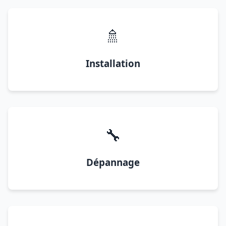
🚿
Installation
🔧
Dépannage