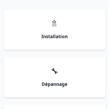
🚿
Installation
🔧
Dépannage