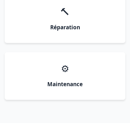
🔨
Réparation
⚙️
Maintenance