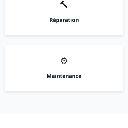
🔨
Réparation
⚙️
Maintenance