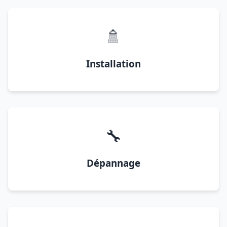
🚿
Installation
🔧
Dépannage