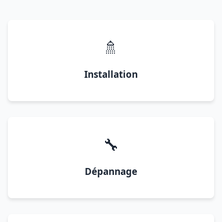
🚿
Installation
🔧
Dépannage