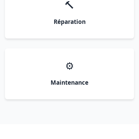
🔨
Réparation
⚙️
Maintenance