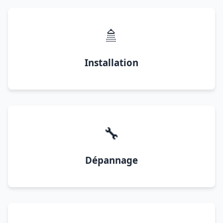
🚿
Installation
🔧
Dépannage