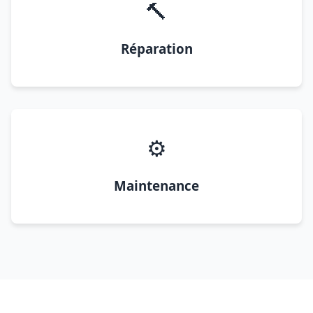
🔨
Réparation
⚙️
Maintenance