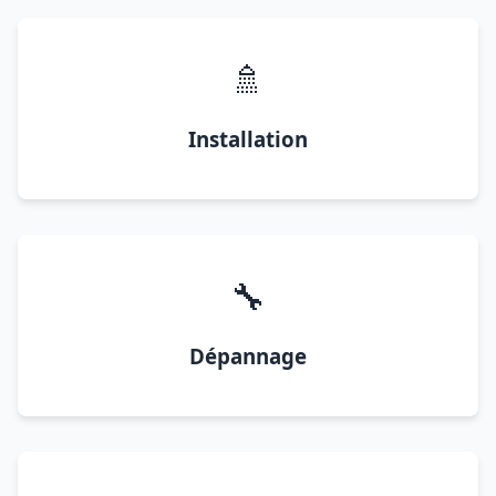
🚿
Installation
🔧
Dépannage