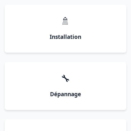
🚿
Installation
🔧
Dépannage