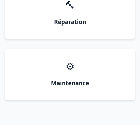
🔨
Réparation
⚙️
Maintenance