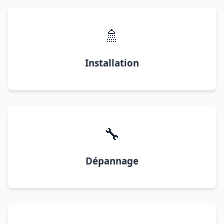
🚿
Installation
🔧
Dépannage