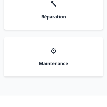
🔨
Réparation
⚙️
Maintenance