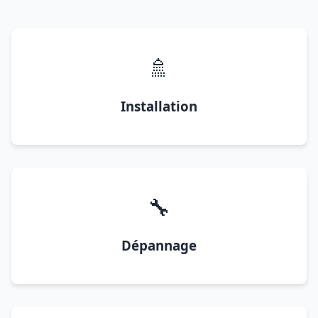
🚿
Installation
🔧
Dépannage