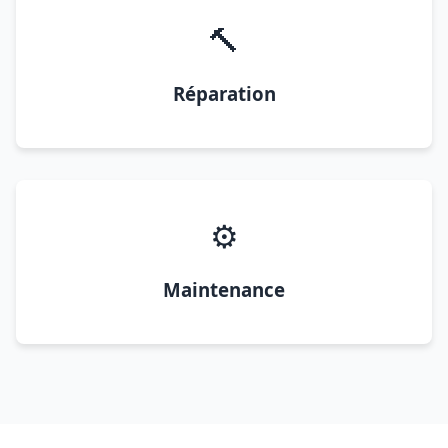
🔨
Réparation
⚙️
Maintenance