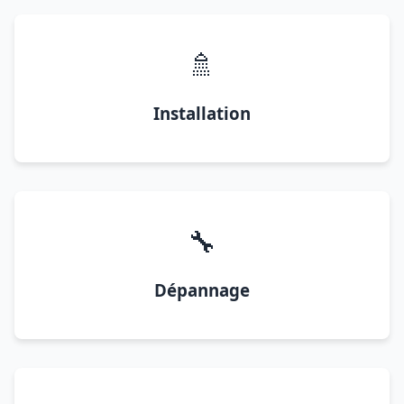
🚿
Installation
🔧
Dépannage