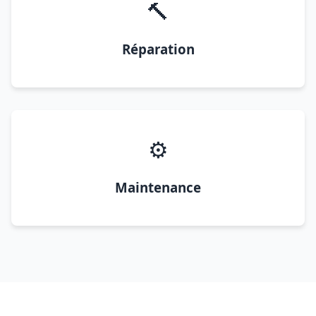
🔨
Réparation
⚙️
Maintenance