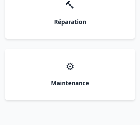
🔨
Réparation
⚙️
Maintenance