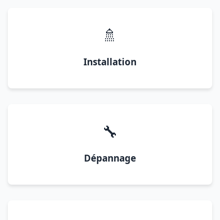
🚿
Installation
🔧
Dépannage