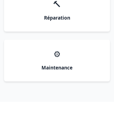
🔨
Réparation
⚙️
Maintenance