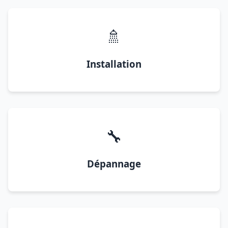
🚿
Installation
🔧
Dépannage