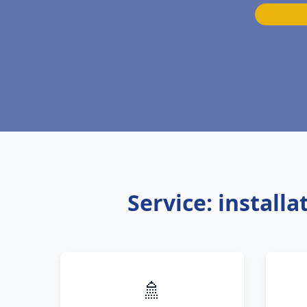
Service: instal
🚿