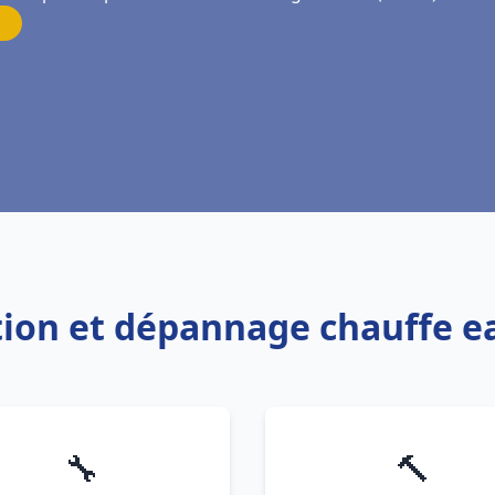
lation et dépannage chauffe 
🔧
🔨