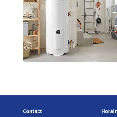
Contact
Horair