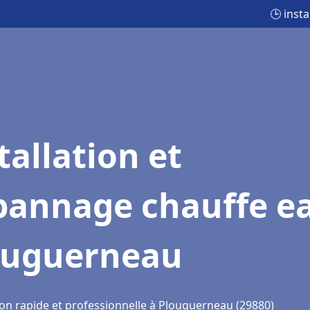
🕒 inst
tallation et
pannage chauffe e
ouguerneau
ion rapide et professionnelle à Plouguerneau (29880)