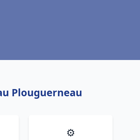
eau Plouguerneau
⚙️