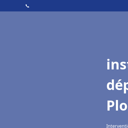
📞
ins
dé
Pl
Intervent