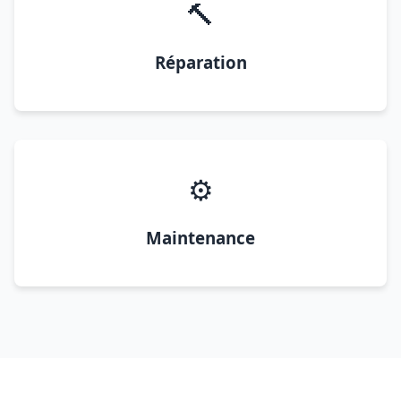
🔨
Réparation
⚙️
Maintenance