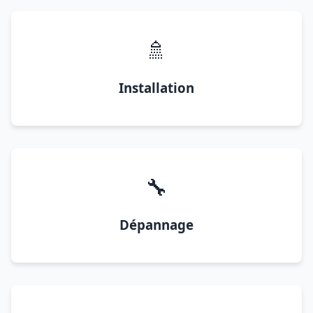
🚿
Installation
🔧
Dépannage