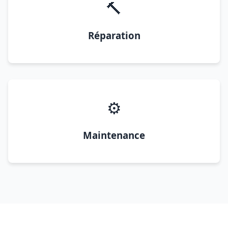
🔨
Réparation
⚙️
Maintenance