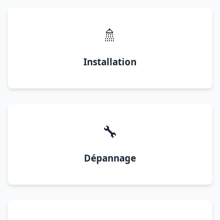
🚿
Installation
🔧
Dépannage