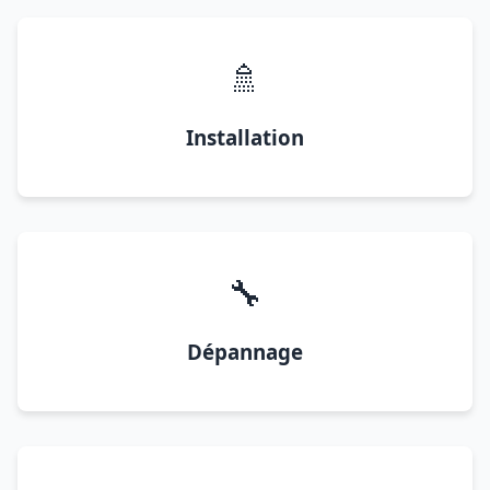
🚿
Installation
🔧
Dépannage