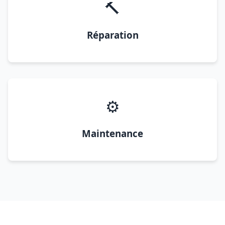
🔨
Réparation
⚙️
Maintenance