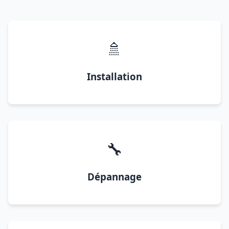
🚿
Installation
🔧
Dépannage