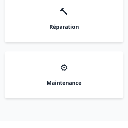
🔨
Réparation
⚙️
Maintenance