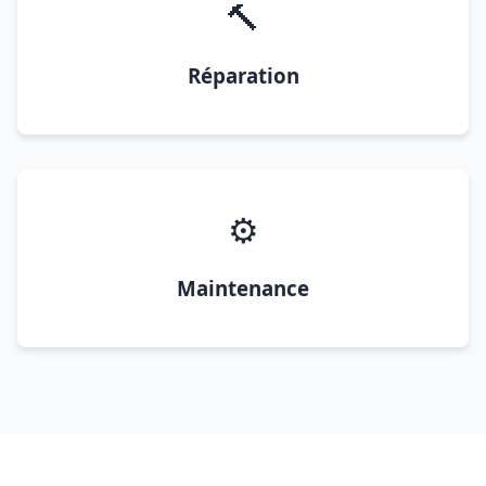
🔨
Réparation
⚙️
Maintenance