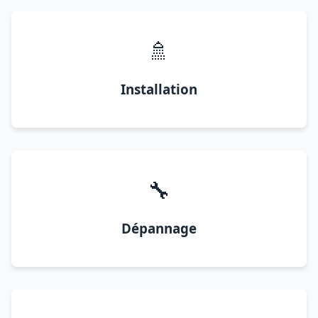
🚿
Installation
🔧
Dépannage