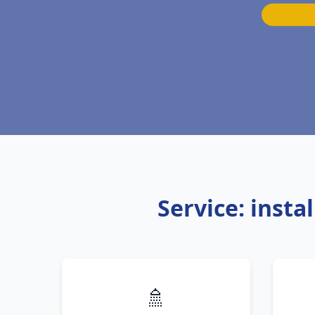
Service: inst
🚿