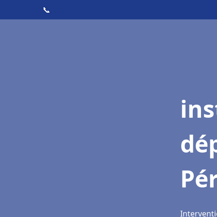
📞
ins
dé
Pé
Intervent