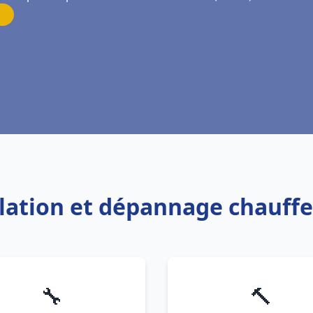
allation et dépannage chauff
🔧
🔨