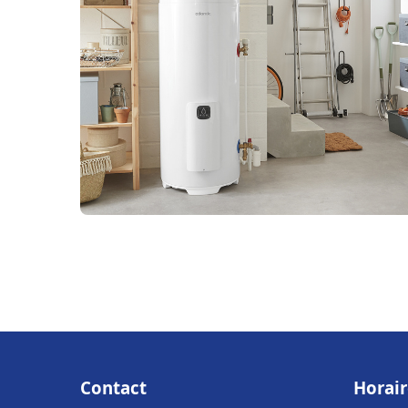
Contact
Horair