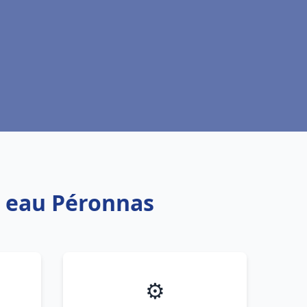
e eau Péronnas
⚙️