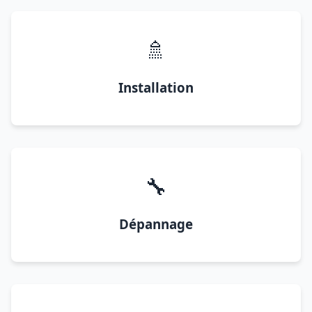
🚿
Installation
🔧
Dépannage