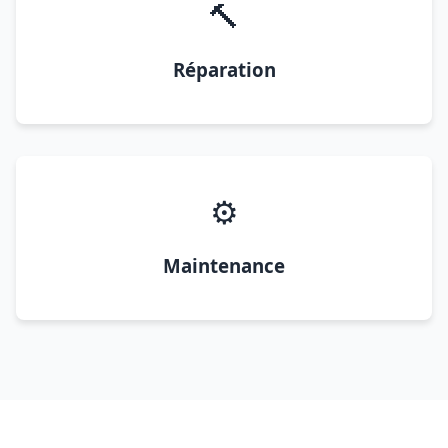
🔨
Réparation
⚙️
Maintenance