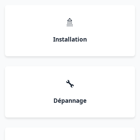
🚿
Installation
🔧
Dépannage