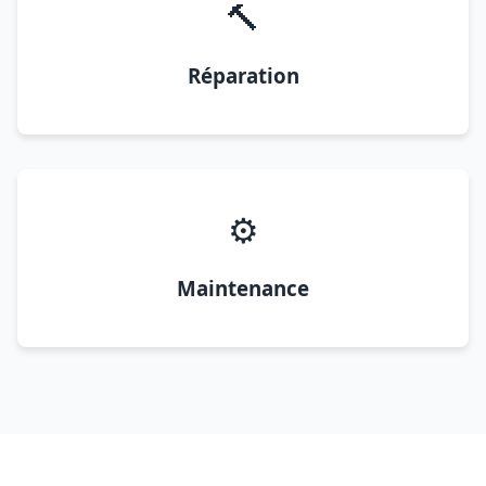
🔨
Réparation
⚙️
Maintenance