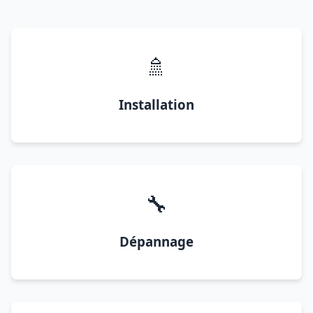
🚿
Installation
🔧
Dépannage