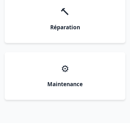
🔨
Réparation
⚙️
Maintenance