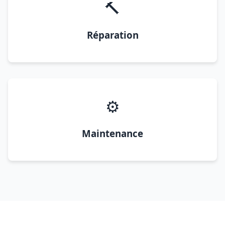
🔨
Réparation
⚙️
Maintenance