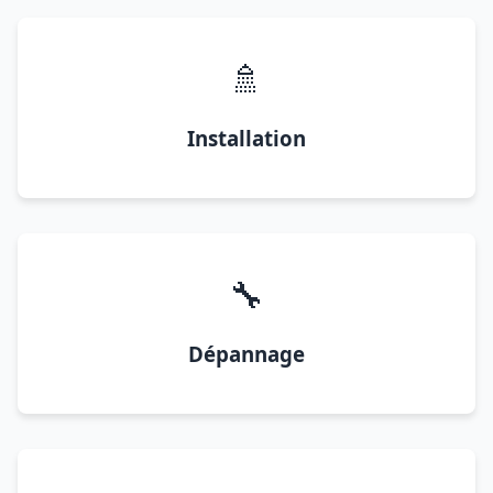
🚿
Installation
🔧
Dépannage