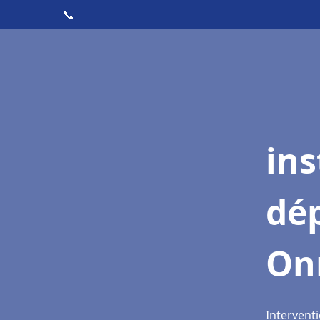
📞
ins
dé
On
Intervent