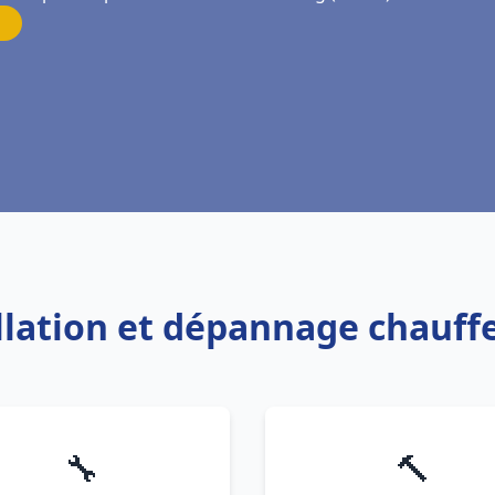
allation et dépannage chauf
🔧
🔨