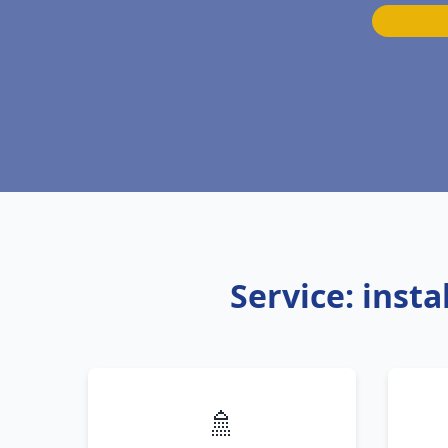
Service: inst
🚿