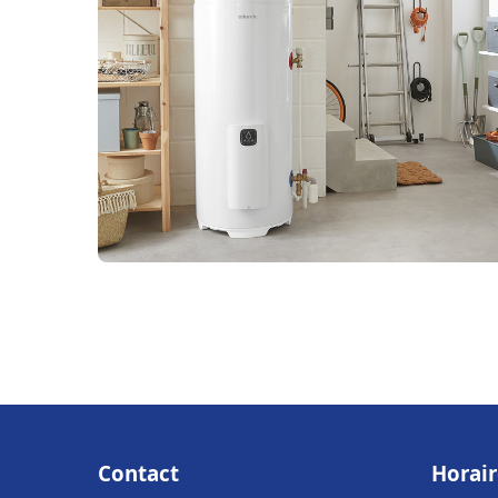
Contact
Horair