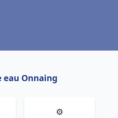
fe eau Onnaing
⚙️