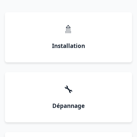
🚿
Installation
🔧
Dépannage