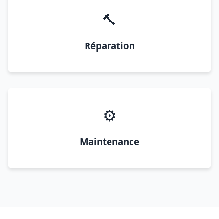
🔨
Réparation
⚙️
Maintenance