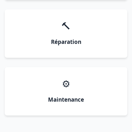
🔨
Réparation
⚙️
Maintenance