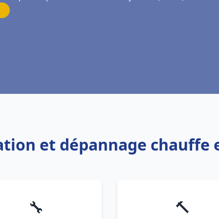
lation et dépannage chauffe 
🔧
🔨