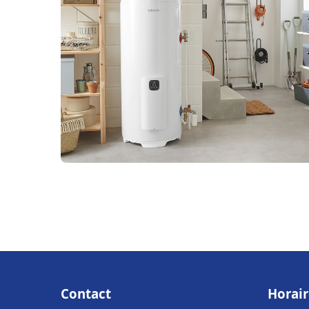
Contact
Horair