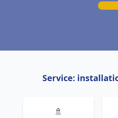
Service: installa
🚿