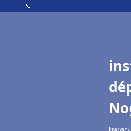
📞
ins
dé
No
Intervent