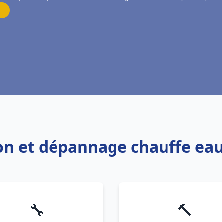
tion et dépannage chauffe ea
🔧
🔨