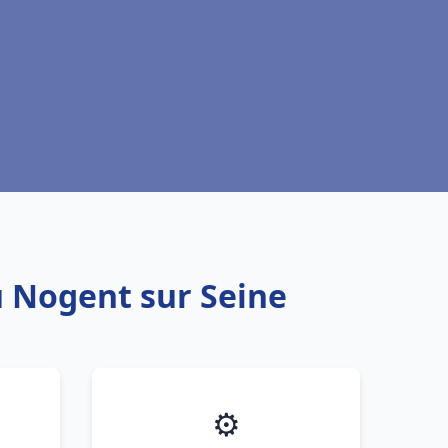
u Nogent sur Seine
⚙️