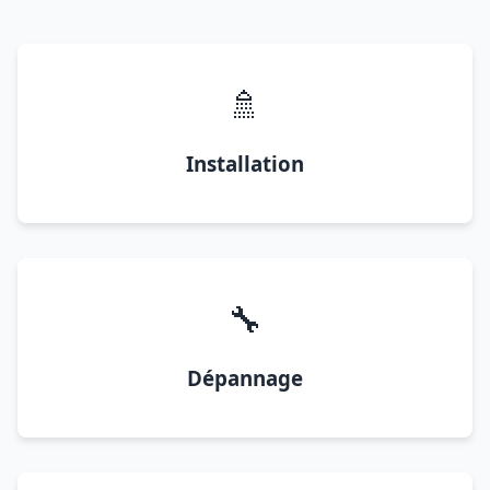
🚿
Installation
🔧
Dépannage