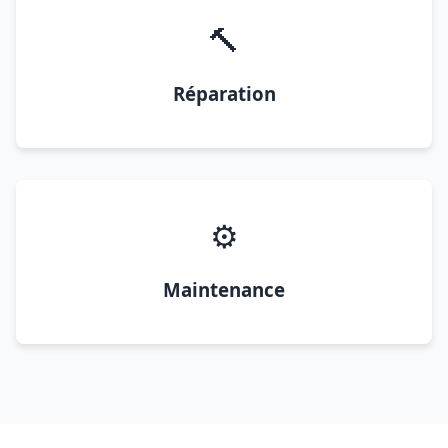
🔨
Réparation
⚙️
Maintenance