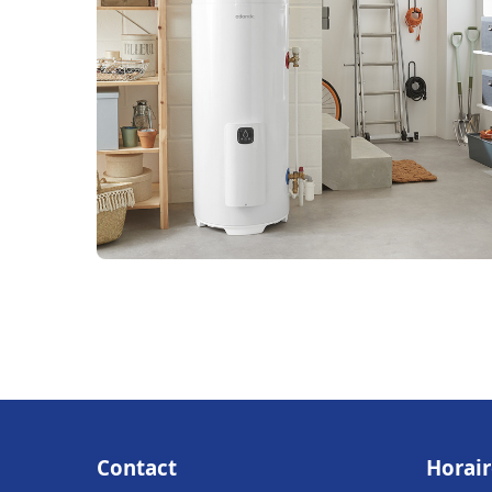
Contact
Horair