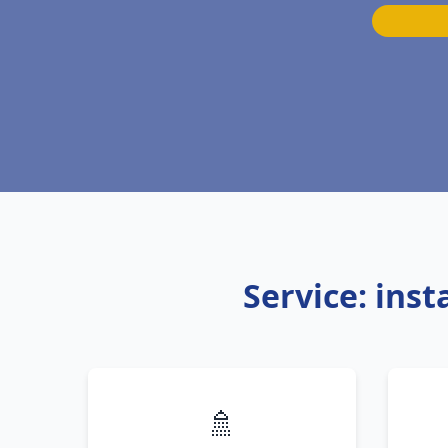
Service: ins
🚿