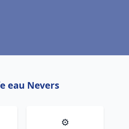
fe eau Nevers
⚙️