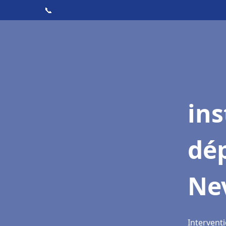
📞
ins
dé
Ne
Interventi