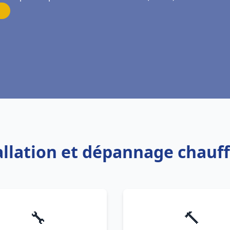
tallation et dépannage chauf
🔧
🔨