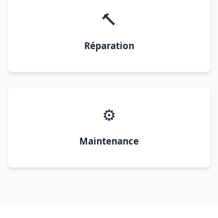
🔨
Réparation
⚙️
Maintenance