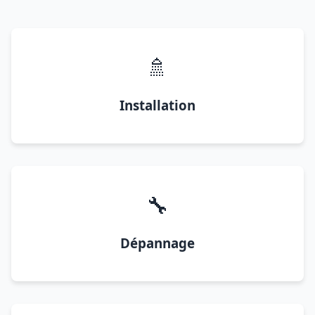
🚿
Installation
🔧
Dépannage