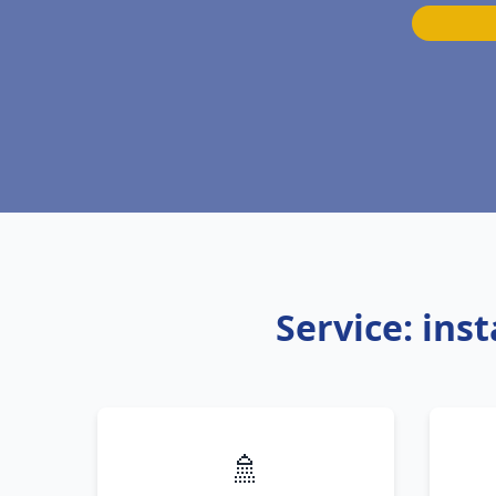
Service: ins
🚿