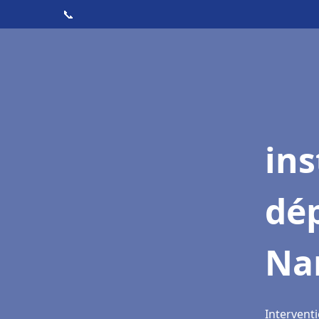
📞
ins
dé
Na
Intervent