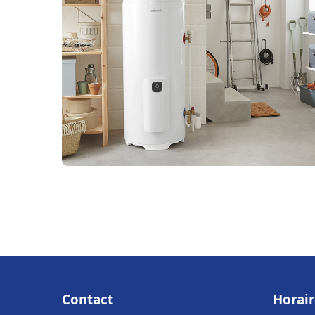
Contact
Horair