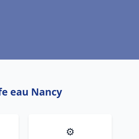
ffe eau Nancy
⚙️