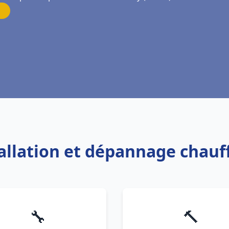
tallation et dépannage chau
🔧
🔨