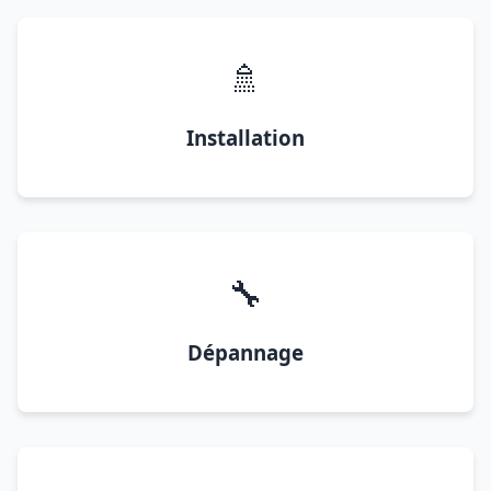
🚿
Installation
🔧
Dépannage