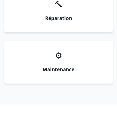
🔨
Réparation
⚙️
Maintenance