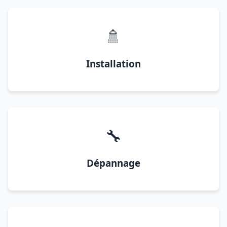
🚿
Installation
🔧
Dépannage