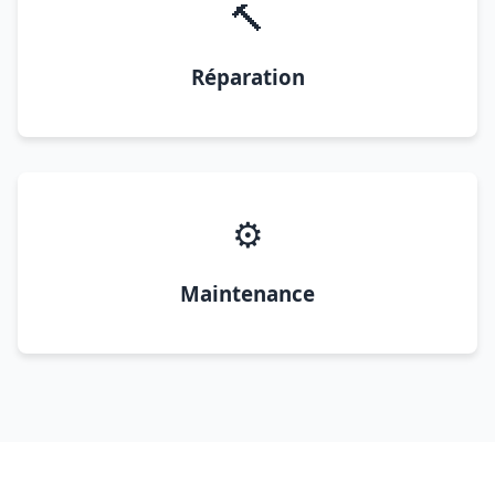
🔨
Réparation
⚙️
Maintenance