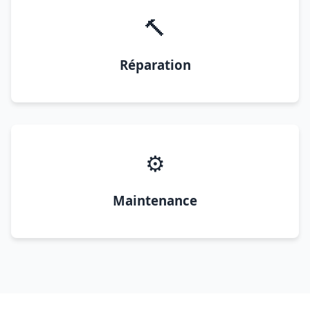
🔨
Réparation
⚙️
Maintenance