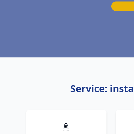
Service: inst
🚿