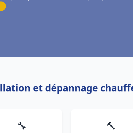
allation et dépannage chauf
🔧
🔨