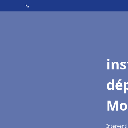
📞
ins
dé
Mo
Interventi