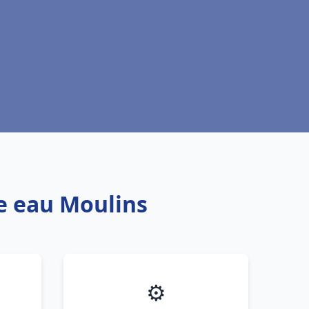
fe eau Moulins
⚙️